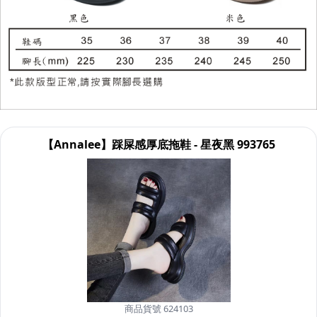
【Annalee】踩屎感厚底拖鞋 - 星夜黑 993765
商品貨號 624103